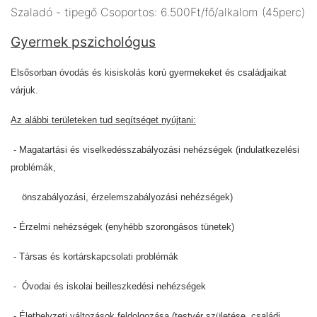
Szaladó - tipegő Csoportos: 6.500Ft/fő/alkalom (45perc)
Gyermek pszichológus
Elsősorban óvodás és kisiskolás korú gyermekeket és családjaikat
várjuk.
Az alábbi területeken tud segítséget nyújtani:
- Magatartási és viselkedésszabályozási nehézségek (indulatkezelési
problémák,
önszabályozási, érzelemszabályozási nehézségek)
- Érzelmi nehézségek (enyhébb szorongásos tünetek)
- Társas és kortárskapcsolati problémák
- Óvodai és iskolai beilleszkedési nehézségek
- Élethelyzeti változások feldolgozása (testvér születése, családi