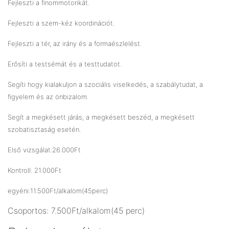
Fejleszti a finommotorikát.
Fejleszti a szem-kéz koordinációt.
Fejleszti a tér, az irány és a formaészlelést.
Erősíti a testsémát és a testtudatot.
Segíti hogy kialakuljon a szociális viselkedés, a szabálytudat, a
figyelem és az önbizalom.
Segít a megkésett járás, a megkésett beszéd, a megkésett
szobatisztaság esetén.
Első vizsgálat:26.000Ft
Kontroll: 21.000Ft
egyéni:11.500Ft/alkalom(45perc)
Csoportos: 7.500Ft/alkalom(45 perc)