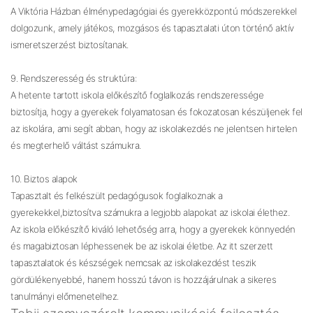
A Viktória Házban élménypedagógiai és gyerekközpontú módszerekkel
dolgozunk, amely játékos, mozgásos és tapasztalati úton történő aktív
ismeretszerzést biztosítanak.
9. Rendszeresség és struktúra:
A hetente tartott iskola előkészítő foglalkozás rendszeressége
biztosítja, hogy a gyerekek folyamatosan és fokozatosan készüljenek fel
az iskolára, ami segít abban, hogy az iskolakezdés ne jelentsen hirtelen
és megterhelő váltást számukra.
10. Biztos alapok
Tapasztalt és felkészült pedagógusok foglalkoznak a
gyerekekkel,biztosítva számukra a legjobb alapokat az iskolai élethez.
Az iskola előkészítő kiváló lehetőség arra, hogy a gyerekek könnyedén
és magabiztosan léphessenek be az iskolai életbe. Az itt szerzett
tapasztalatok és készségek nemcsak az iskolakezdést teszik
gördülékenyebbé, hanem hosszú távon is hozzájárulnak a sikeres
tanulmányi előmenetelhez.