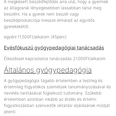
A megkésett beszédfejlődés arra utal, hogy a gyermek
az átlagosnál lényegesebben lassabban tanul meg
beszélni. Ha a gyerek nem beszél vagy
beszédprodukciója messze elmarad az egyidős
gyerekekétől.
egyéni:11.500Ft/alkalom (45perc)
Evésfókuszú gyógypedagógiai tanácsadás
Étkezéssel kapcsolatos tanácsadás 21.000Ft/alkalom
Általános gyógypedagógia
A gyógypedagógia tágabb értelemben a testileg és
értelmileg fogyatékos személyek tanulmányozásával és
nevelés-tanításával foglalkozó tudomány. Szűkebb
értelemben azonban inkább az érzéki és értelmi
fogyatkozásban szenvedők oktatási eljárásának módját
jelenti.