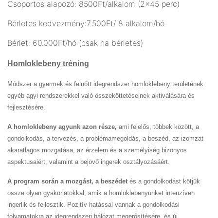
Csoportos alapozó: 8500Ft/alkalom (2x45 perc)
Bérletes kedvezmény:7.500Ft/ 8 alkalom/hó
Bérlet: 60.000Ft/hó (csak ha bérletes)
Homloklebeny tréning
Módszer a gyermek és felnőtt idegrendszer homloklebeny területének
egyéb agyi rendszerekkel való összeköttetéseinek aktiválására és
fejlesztésére.
A homloklebeny agyunk azon része,
ami felelős, többek között, a
gondolkodás, a tervezés, a problémamegoldás, a beszéd, az izomzat
akaratlagos mozgatása, az érzelem és a személyiség bizonyos
aspektusaiért, valamint a bejövő ingerek osztályozásáért.
A program során a mozgást, a beszédet
és a gondolkodást kötjük
össze olyan gyakorlatokkal, amik a homloklebenyünket intenzíven
ingerlik és fejlesztik. Pozitív hatással vannak a gondolkodási
folyamatokra az idegrendszeri hálózat megerősítésére, és új