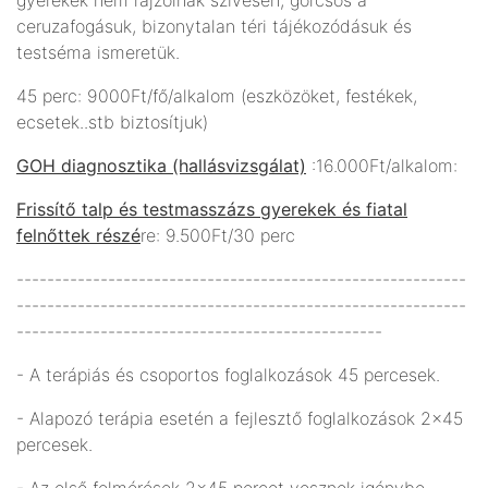
ceruzafogásuk, bizonytalan téri tájékozódásuk és
testséma ismeretük.
45 perc: 9000Ft/fő/alkalom (eszközöket, festékek,
ecsetek..stb biztosítjuk)
GOH diagnosztika (hallásvizsgálat)
:16.000Ft/alkalom:
Frissítő talp és testmasszázs gyerekek és fiatal
felnőttek részé
re: 9.500Ft/30 perc
-----------------------------------------------------------
-----------------------------------------------------------
------------------------------------------------
- A terápiás és csoportos foglalkozások 45 percesek.
- Alapozó terápia esetén a fejlesztő foglalkozások 2x45
percesek.
- Az első felmérések 2x45 percet vesznek igénybe.