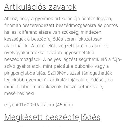
Artikulációs zavarok
Ahhoz, hogy a gyermek artikulációja pontos legyen,
finoman összerendezett beszédmozgásokra és pontos
hallási differenciálásra van szükség; mindezen
készségek a beszédfejlődés során fokozatosan
alakulnak ki. A tükör előtt végzett játékos ajak- és
nyelvgyakorlatokkal tovább ügyesíthetők a
beszédmozgások. A helyes légzést segíthetik elő a fújó-
szívó gyakorlatok, mint például a buborék- vagy a
pingponglabdafújás. Szülőként azzal támogathatják
leginkább gyermekük artikulációjának fejlődését, ha
minél többet mondókáznak, beszélgetnek vele,
mesélnek neki.
egyéni:11.500Ft/alkalom (45perc)
Megkésett beszédfejlődés