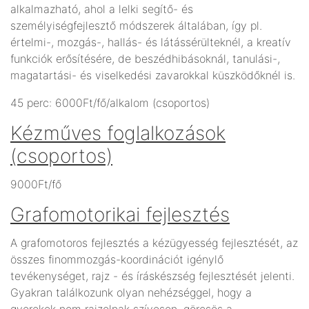
alkalmazható, ahol a lelki segítő- és
személyiségfejlesztő módszerek általában, így pl.
értelmi-, mozgás-, hallás- és látássérülteknél, a kreatív
funkciók erősítésére, de beszédhibásoknál, tanulási-,
magatartási- és viselkedési zavarokkal küszködőknél is.
45 perc: 6000Ft/fő/alkalom (csoportos)
Kézműves foglalkozások
(csoportos)
9000Ft/fő
Grafomotorikai fejlesztés
A grafomotoros fejlesztés a kézügyesség fejlesztését, az
összes finommozgás-koordinációt igénylő
tevékenységet, rajz - és íráskészség fejlesztését jelenti.
Gyakran találkozunk olyan nehézséggel, hogy a
gyerekek nem rajzolnak szívesen, görcsös a