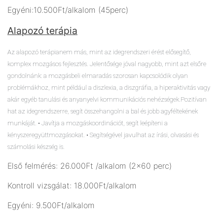
Egyéni:10.500Ft/alkalom (45perc)
Alapozó terápia
Az
alapozó terápia
nem más, mint az idegrendszeri érést elősegítő,
komplex mozgásos fejlesztés. Jelentősége jóval nagyobb, mint azt elsőre
gondolnánk: a mozgásbeli elmaradás szorosan kapcsolódik olyan
problémákhoz, mint például a diszlexia, a diszgráfia, a hiperaktivitás vagy
akár egyéb tanulási és anyanyelvi kommunikációs nehézségek.
Pozitívan
hat az idegrendszerre, segít összehangolni a bal és jobb agyféltekének
munkáját. • Javítja a mozgáskoordinációt, segít leépíteni a
kényszeregyüttmozgásokat. • Segítségével javulhat az írási, olvasási és
számolási készség is.
Első felmérés: 26.000Ft /alkalom (2x60 perc)
Kontroll vizsgálat: 18.000Ft/alkalom
Egyéni: 9.500Ft/alkalom