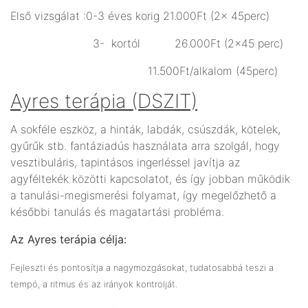
Első vizsgálat :0-3 éves korig 21.000Ft (2x 45perc)
3- kortól 26.000Ft (2x45 perc)
11.500Ft/alkalom (45perc)
Ayres terápia (DSZIT)
A sokféle eszköz, a hinták, labdák, csúszdák, kötelek,
gyűrűk stb. fantáziadús használata arra szolgál, hogy
vesztibuláris, tapintásos ingerléssel javítja az
agyféltekék közötti kapcsolatot, és így jobban működik
a tanulási-megismerési folyamat, így megelőzhető a
későbbi tanulás és magatartási probléma.
Az Ayres terápia célja:
Fejleszti és pontosítja a nagymozgásokat, tudatosabbá teszi a
tempó, a ritmus és az irányok kontrolját.