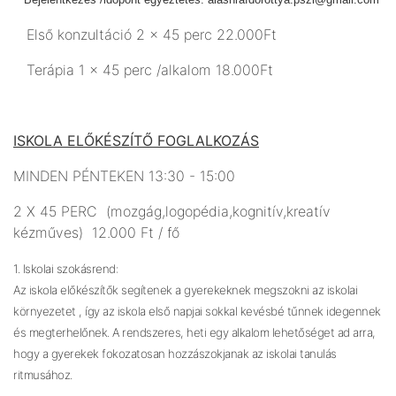
Első konzultáció 2 x 45 perc 22.000Ft
Terápia 1 x 45 perc /alkalom 18.000Ft
ISKOLA ELŐKÉSZÍTŐ FOGLALKOZÁS
MINDEN PÉNTEKEN 13:30 - 15:00
2 X 45 PERC (mozgág,logopédia,kognitív,kreatív
kézműves) 12.000 Ft / fő
1. Iskolai szokásrend:
Az iskola előkészítők segítenek a gyerekeknek megszokni az iskolai
környezetet , így az iskola első napjai sokkal kevésbé tűnnek idegennek
és megterhelőnek. A rendszeres, heti egy alkalom lehetőséget ad arra,
hogy a gyerekek fokozatosan hozzászokjanak az iskolai tanulás
ritmusához.