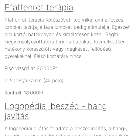
Pfaffenrot terápia
Pfaffenrot-terápia Kötőszöveti technika, ami a feszes
izmokat lazítja, a laza izmokat pedig stimulálja. Egészen
pici kortól hatékonyan és kíméletesen kezel. Segíti
kiegyensúlyozottabbá tenni a babákat. Kiemelkedően
hatékony koraszülött vagy megkésett fejlődésű
gyerekeknél. Felső korhatára nincs.
Első vizsgálat 20.000Ft
11.500Ft/alkalom (45 perc)
Kontroll: 18.000Ft
Logopédia, beszéd - hang
javítás
A logopédiai ellátás feladata a beszédindítás, a hang-,
beszéd- és nyelvfejlődési elmaradás, a beszédhibák és