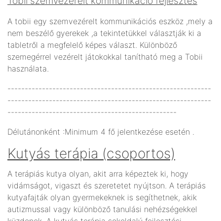
Tobii szemvezérelt kommunikáció fejlesztés
A tobii egy szemvezérelt kommunikációs eszköz ,mely a
nem beszélő gyerekek ,a tekintetükkel választják ki a
tabletről a megfelelő képes választ. Különböző
szemegérrel vezérelt játokokkal tanítható meg a Tobii
használata.
-----------------------------------------------------------
-----------------------------------------------------------
-------------------------------------------------
Délutánonként :Minimum 4 fő jelentkezése esetén .
Kutyás terápia (csoportos)
A terápiás kutya olyan, akit arra képeztek ki, hogy
vidámságot, vigaszt és szeretetet nyújtson. A terápiás
kutyafajták olyan gyermekeknek is segíthetnek, akik
autizmussal vagy különböző tanulási nehézségekkel
küzdenek. A kutyás terápia sokoldalú fejlesztési