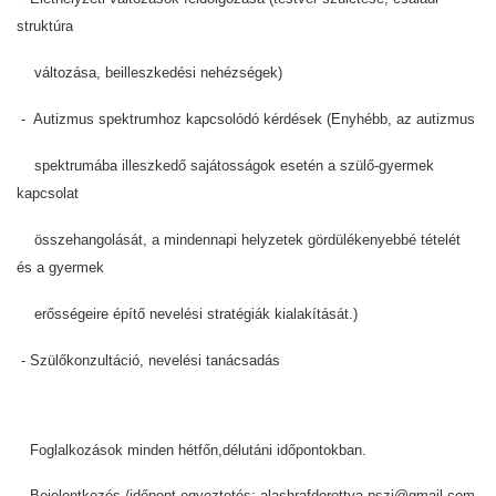
struktúra
változása, beilleszkedési nehézségek)
- Autizmus spektrumhoz kapcsolódó kérdések (Enyhébb, az autizmus
spektrumába illeszkedő sajátosságok esetén a szülő-gyermek
kapcsolat
összehangolását, a mindennapi helyzetek gördülékenyebbé tételét
és a gyermek
erősségeire építő nevelési stratégiák kialakítását.)
- Szülőkonzultáció, nevelési tanácsadás
Foglalkozások minden hétfőn,délutáni időpontokban.
Bejelentkezés /időpont egyeztetés: alashrafdorottya.pszi@gmail.com