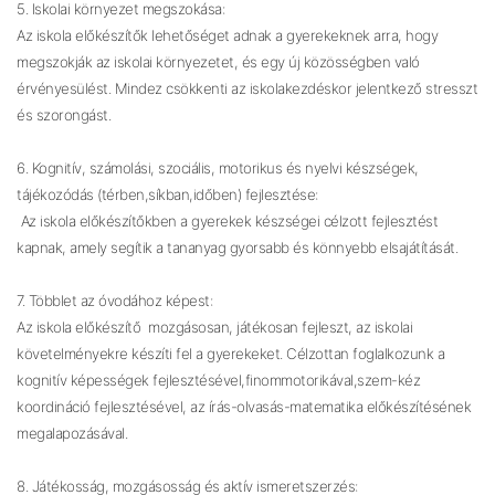
5. Iskolai környezet megszokása:
Az iskola előkészítők lehetőséget adnak a gyerekeknek arra, hogy
megszokják az iskolai környezetet, és egy új közösségben való
érvényesülést. Mindez csökkenti az iskolakezdéskor jelentkező stresszt
és szorongást.
6. Kognitív, számolási, szociális, motorikus és nyelvi készségek,
tájékozódás (térben,síkban,időben) fejlesztése:
Az iskola előkészítőkben a gyerekek készségei célzott fejlesztést
kapnak, amely segítik a tananyag gyorsabb és könnyebb elsajátítását.
7. Többlet az óvodához képest:
Az iskola előkészítő mozgásosan, játékosan fejleszt, az iskolai
követelményekre készíti fel a gyerekeket. Célzottan foglalkozunk a
kognitív képességek fejlesztésével,finommotorikával,szem-kéz
koordináció fejlesztésével, az írás-olvasás-matematika előkészítésének
megalapozásával.
8. Játékosság, mozgásosság és aktív ismeretszerzés: