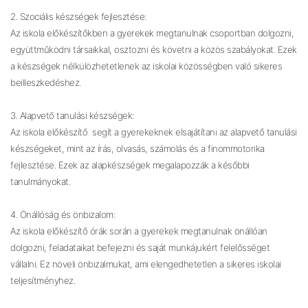
2. Szociális készségek fejlesztése:
Az iskola előkészítőkben a gyerekek megtanulnak csoportban dolgozni,
együttműködni társaikkal, osztozni és követni a közös szabályokat. Ezek
a készségek nélkülözhetetlenek az iskolai közösségben való sikeres
beilleszkedéshez.
3. Alapvető tanulási készségek:
Az iskola előkészítő segít a gyerekeknek elsajátítani az alapvető tanulási
készségeket, mint az írás, olvasás, számolás és a finommotorika
fejlesztése. Ezek az alapkészségek megalapozzák a későbbi
tanulmányokat.
4. Önállóság és önbizalom:
Az iskola előkészítő órák során a gyerekek megtanulnak önállóan
dolgozni, feladataikat befejezni és saját munkájukért felelősséget
vállalni. Ez növeli önbizalmukat, ami elengedhetetlen a sikeres iskolai
teljesítményhez.