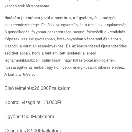
kapcsolatok létrehozására.
Hatására jelentősen javul a memória, a figyelem,
és a mozgás
összerendezettsége. Fejlődik az egyensúly és a testi-lelki rugalmasság.
A gondolkodási folyamat összetettsége megnő, fokozódik a kreativitás.
Képesek leszünk gyorsabban, hatékonyabban változtatni és változni,
igazodni a váratlan eseményekhez. Ez az idegrendszeri újrarendeződés
segíthet abban, hogy a fent említett területek a lehető
legharmonikusabban, optimálisan, nagy hatásfokkal működjenek,
hozzásegítve az embert egy könnyebb, energikusabb, sikeres élethez.
A korhatár 6-99 év
Első felmérés:26.000Ft/alkalom
Kontroll vizsgálat: 18.000Ft
Egyéni:9.500Ft/alkalom
Csoportos:8.500Ft/alkalom