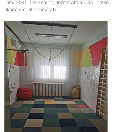
Cím: 2045 Törökbálint, József Attila u.35. (hátsó
akadálymentes bejárat)