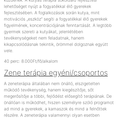
lehetőséget nyújt a fogyatékkal élő gyerekek
fejlesztésében. A foglalkozások során kutya, mint
motivációs „eszköz” segíti a fogyatékkal élő gyerekek
figyelmének, koncentrációjának fenntartását. A legtöbb
gyermek szereti a kutyákat, jelenlétében
tevékenységeket nem feladatnak, hanem
kikapcsolódásnak tekintik, örömmel dolgoznak együtt
vele.
40 perc: 8.000Ft/fő/alkalom
Zene terápia egyéni/csoportos
A zeneterápia általában nem önálló, elszigetelten
működő tevékenység, hanem kiegészítője, sőt
megerősítője a többi, fejlődést elősegítő terápiának. De
önállóan is működhet, hiszen személyre szóló programot
ad mind a gyerekek, a kamaszok és mind a felnőttek
részére. A zeneterápia valamennyi olyan esetben