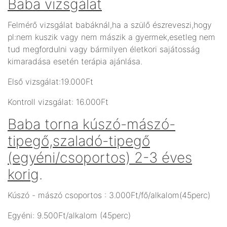
Baba vizsgálat
Felmérő vizsgálat babáknál,ha a szülő észreveszi,hogy
pl:nem kuszik vagy nem mászik a gyermek,esetleg nem
tud megfordulni vagy bármilyen életkori sajátosság
kimaradása esetén terápia ajánlása.
Első vizsgálat:19.000Ft
Kontroll vizsgálat: 16.000Ft
Baba torna kúszó-mászó-
tipegő,szaladó-tipegő
(egyéni/csoportos) 2-3 éves
korig
.
Kúszó - mászó csoportos : 3.000Ft/fő/alkalom(45perc)
Egyéni: 9.500Ft/alkalom (45perc)